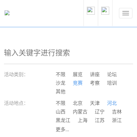
活动类别：
不限
展览
讲座
论坛
沙龙
竞赛
考察
培训
其他
活动地点：
不限
北京
天津
河北
山西
内蒙古
辽宁
吉林
黑龙江
上海
江苏
浙江
安徽
福建
江西
山东
更多...