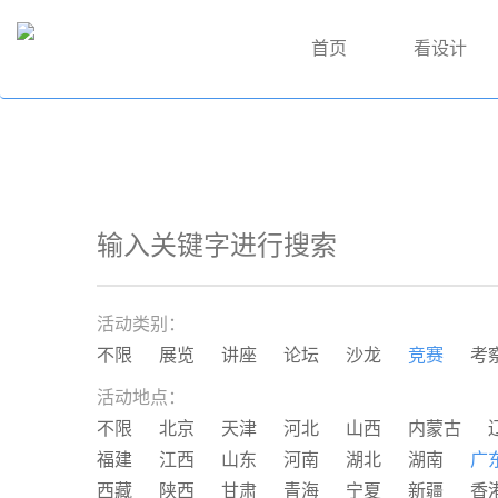
首页
看设计
活动类别：
不限
展览
讲座
论坛
沙龙
竞赛
考
活动地点：
不限
北京
天津
河北
山西
内蒙古
福建
江西
山东
河南
湖北
湖南
广
西藏
陕西
甘肃
青海
宁夏
新疆
香