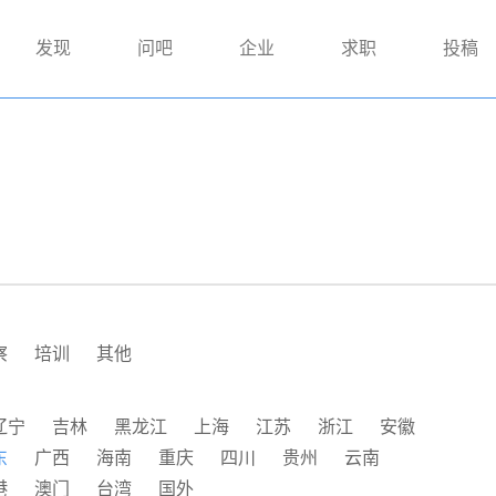
发现
问吧
企业
求职
投稿
察
培训
其他
辽宁
吉林
黑龙江
上海
江苏
浙江
安徽
东
广西
海南
重庆
四川
贵州
云南
港
澳门
台湾
国外