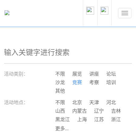
活动类别：
不限
展览
讲座
论坛
沙龙
竞赛
考察
培训
其他
活动地点：
不限
北京
天津
河北
山西
内蒙古
辽宁
吉林
黑龙江
上海
江苏
浙江
安徽
福建
江西
山东
更多...