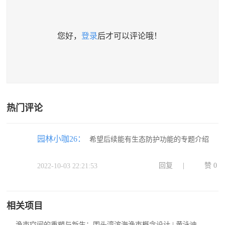
您好，
登录
后才可以评论哦！
热门评论
园林小咖26：
希望后续能有生态防护功能的专题介绍
回复
|
赞
0
2022-10-03 22:21:53
相关项目
渔市空间的重塑与新生：围头湾滨海渔市概念设计 | 黄泳迪