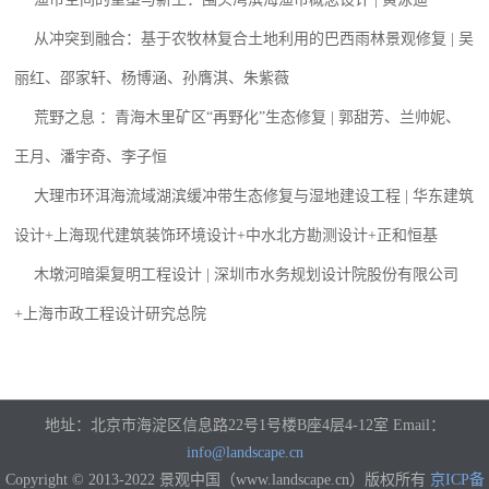
从冲突到融合：基于农牧林复合土地利用的巴西雨林景观修复 | 吴
丽红、邵家轩、杨博涵、孙膺淇、朱紫薇
荒野之息 ：青海木里矿区“再野化”生态修复 | 郭甜芳、兰帅妮、
王月、潘宇奇、李子恒
大理市环洱海流域湖滨缓冲带生态修复与湿地建设工程 | 华东建筑
设计+上海现代建筑装饰环境设计+中水北方勘测设计+正和恒基
木墩河暗渠复明工程设计 | 深圳市水务规划设计院股份有限公司
+上海市政工程设计研究总院
地址：北京市海淀区信息路22号1号楼B座4层4-12室 Email：
info@landscape.cn
Copyright © 2013-2022 景观中国（www.landscape.cn）版权所有
京ICP备