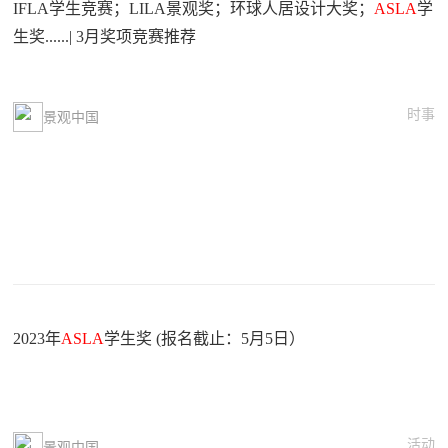
IFLA学生竞赛；LILA景观奖；环球人居设计大奖；
ASLA
学
生奖......| 3月奖项竞赛推荐
时事
景观中国
2023年
ASLA
学生奖 (报名截止：5月5日）
活动
景观中国