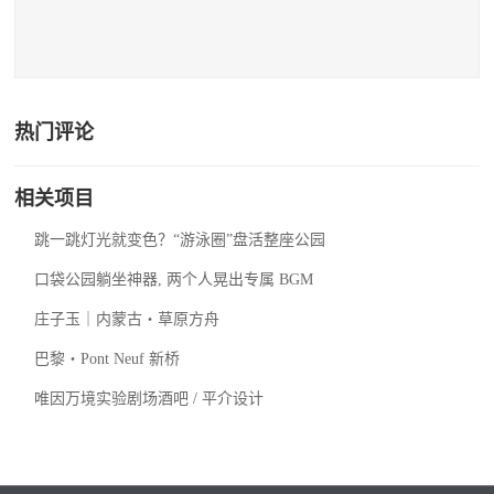
热门评论
相关项目
跳一跳灯光就变色？“游泳圈”盘活整座公园
口袋公园躺坐神器, 两个人晃出专属 BGM
庄子玉｜内蒙古・草原方舟
巴黎・Pont Neuf 新桥
唯因万境实验剧场酒吧 / 平介设计