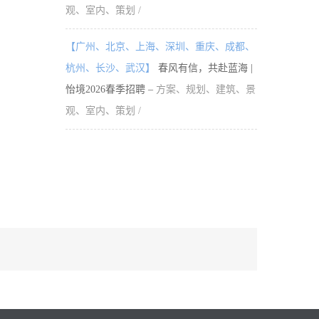
观、室内、策划 /
【广州、北京、上海、深圳、重庆、成都、
杭州、长沙、武汉】
春风有信，共赴蓝海 |
怡境2026春季招聘 –
方案、规划、建筑、景
观、室内、策划 /