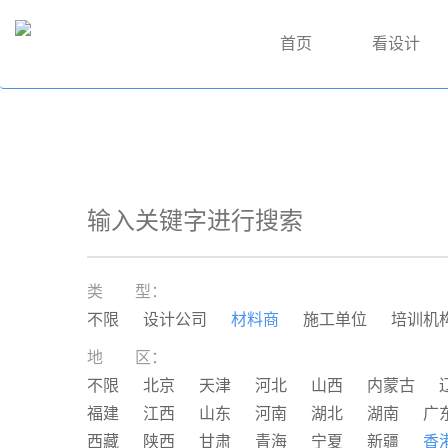
首页
看设计
类 型：
不限
设计公司
材料商
施工单位
培训机
地 区：
不限
北京
天津
河北
山西
内蒙古
福建
江西
山东
河南
湖北
湖南
广
西藏
陕西
甘肃
青海
宁夏
新疆
香