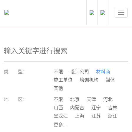
类 型：
不限
设计公司
材料商
施工单位
培训机构
媒体
其他
地 区：
不限
北京
天津
河北
山西
内蒙古
辽宁
吉林
黑龙江
上海
江苏
浙江
安徽
福建
江西
山东
更多...