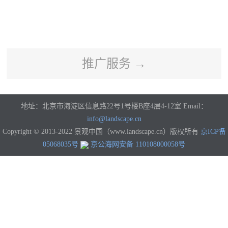
河南
湖北
湖南
广东
广西
海南
重庆
四川
贵州
云南
西藏
陕西
甘肃
青海
宁夏
新疆
香港
澳门
台湾
国外
推广服务 →
地址：北京市海淀区信息路22号1号楼B座4层4-12室 Email：
info@landscape.cn
Copyright © 2013-2022 景观中国（www.landscape.cn）版权所有
京ICP备
05068035号
京公海网安备 110108000058号