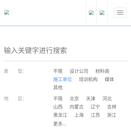
类 型：
不限
设计公司
材料商
施工单位
培训机构
媒体
其他
地 区：
不限
北京
天津
河北
山西
内蒙古
辽宁
吉林
黑龙江
上海
江苏
浙江
安徽
福建
江西
山东
更多...