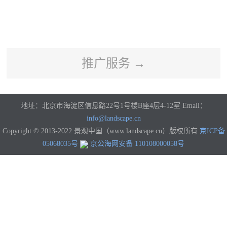
河南
湖北
湖南
广东
广西
海南
重庆
四川
贵州
云南
西藏
陕西
甘肃
青海
宁夏
新疆
香港
澳门
台湾
国外
推广服务 →
地址：北京市海淀区信息路22号1号楼B座4层4-12室 Email：
info@landscape.cn
Copyright © 2013-2022 景观中国（www.landscape.cn）版权所有
京ICP备
05068035号
京公海网安备 110108000058号