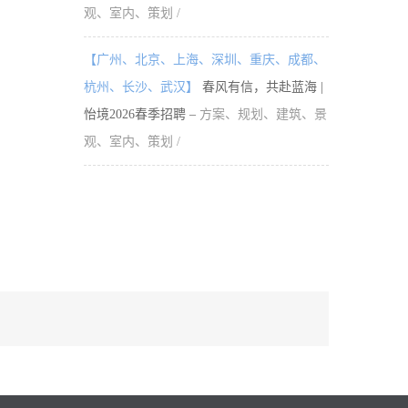
观、室内、策划 /
【广州、北京、上海、深圳、重庆、成都、
杭州、长沙、武汉】
春风有信，共赴蓝海 |
怡境2026春季招聘 –
方案、规划、建筑、景
观、室内、策划 /