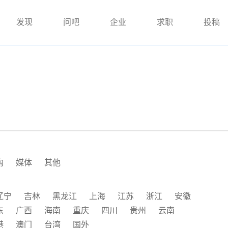
发现
问吧
企业
求职
投稿
构
媒体
其他
辽宁
吉林
黑龙江
上海
江苏
浙江
安徽
东
广西
海南
重庆
四川
贵州
云南
港
澳门
台湾
国外