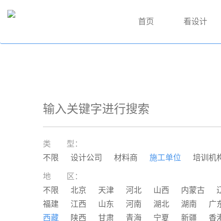
首页
看设计
类 型：
不限
设计公司
材料商
施工单位
培训机
地 区：
不限
北京
天津
河北
山西
内蒙古
福建
江西
山东
河南
湖北
湖南
广
西藏
陕西
甘肃
青海
宁夏
新疆
香