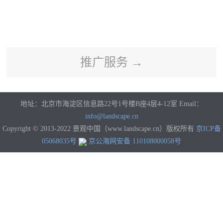
河南
湖北
湖南
广东
广西
海南
重庆
四川
贵州
云南
西藏
陕西
甘肃
青海
宁夏
新疆
香港
澳门
台湾
国外
推广服务 →
地址：北京市海淀区信息路22号1号楼B座4层4-12室 Email：
info@landscape.cn
Copyright © 2013-2022 景观中国（www.landscape.cn）版权所有
京ICP备
05068035号
京公海网安备 110108000058号