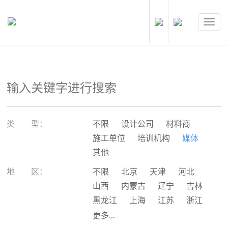
类 型：
不限
设计公司
材料商
施工单位
培训机构
媒体
其他
地 区：
不限
北京
天津
河北
山西
内蒙古
辽宁
吉林
黑龙江
上海
江苏
浙江
安徽
福建
江西
山东
更多...