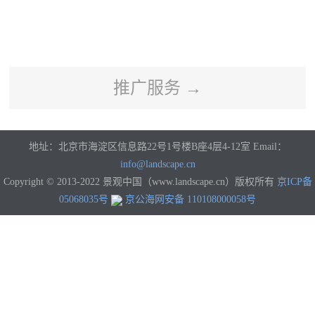
河南
湖北
湖南
广东
广西
海南
重庆
四川
贵州
云南
西藏
陕西
甘肃
青海
宁夏
新疆
香港
澳门
台湾
国外
推广服务 →
地址：北京市海淀区信息路22号1号楼B座4层4-12室 Email：
info@landscape.cn
Copyright © 2013-2022 景观中国（www.landscape.cn）版权所有
京ICP备
05068035号
京公海网安备 110108000058号