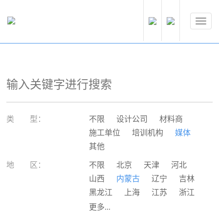
类 型：
不限
设计公司
材料商
施工单位
培训机构
媒体
其他
地 区：
不限
北京
天津
河北
山西
内蒙古
辽宁
吉林
黑龙江
上海
江苏
浙江
安徽
福建
江西
山东
更多...