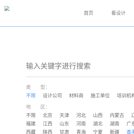
首页
看设计
类 型：
不限
设计公司
材料商
施工单位
培训机
地 区：
不限
北京
天津
河北
山西
内蒙古
福建
江西
山东
河南
湖北
湖南
广
西藏
陕西
甘肃
青海
宁夏
新疆
香