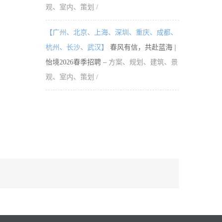
观、室内、策划 /
【广州、北京、上海、深圳、重庆、成都、
杭州、长沙、武汉】
春风有信，共赴蓝海 |
怡境2026春季招聘 –
方案、规划、建筑、景
观、室内、策划 /