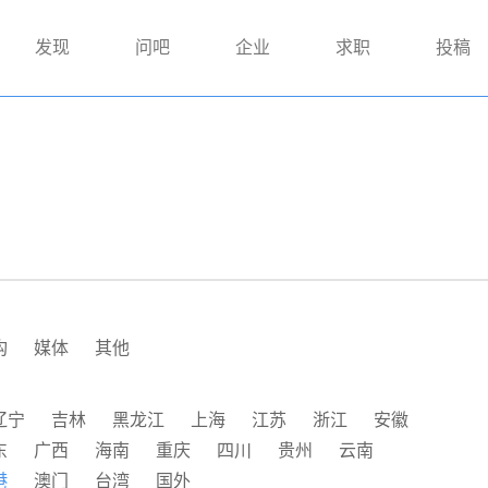
发现
问吧
企业
求职
投稿
构
媒体
其他
辽宁
吉林
黑龙江
上海
江苏
浙江
安徽
东
广西
海南
重庆
四川
贵州
云南
港
澳门
台湾
国外