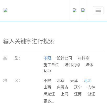
类 型：
不限
设计公司
材料商
施工单位
培训机构
媒体
其他
地 区：
不限
北京
天津
河北
山西
内蒙古
辽宁
吉林
黑龙江
上海
江苏
浙江
安徽
福建
江西
山东
更多...