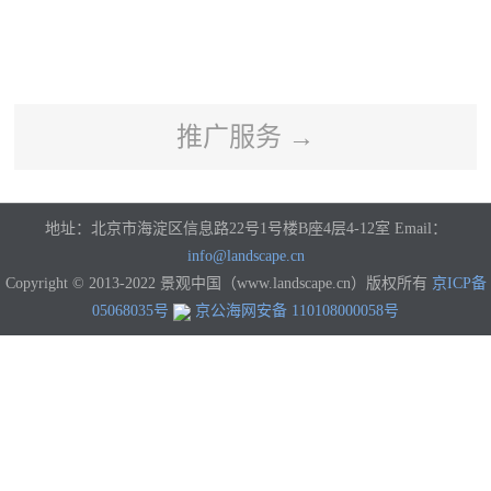
河南
湖北
湖南
广东
广西
海南
重庆
四川
贵州
云南
西藏
陕西
甘肃
青海
宁夏
新疆
香港
澳门
台湾
国外
推广服务 →
地址：北京市海淀区信息路22号1号楼B座4层4-12室 Email：
info@landscape.cn
Copyright © 2013-2022 景观中国（www.landscape.cn）版权所有
京ICP备
05068035号
京公海网安备 110108000058号