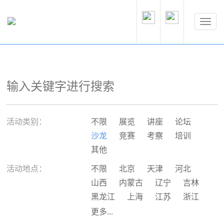
活动类别：
不限
展览
讲座
论坛
沙龙
竞赛
考察
培训
其他
活动地点：
不限
北京
天津
河北
山西
内蒙古
辽宁
吉林
黑龙江
上海
江苏
浙江
安徽
福建
江西
山东
更多...