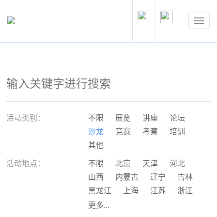
活动类别：
不限
展览
讲座
论坛
沙龙
竞赛
考察
培训
其他
活动地点：
不限
北京
天津
河北
山西
内蒙古
辽宁
吉林
黑龙江
上海
江苏
浙江
安徽
福建
江西
山东
更多...