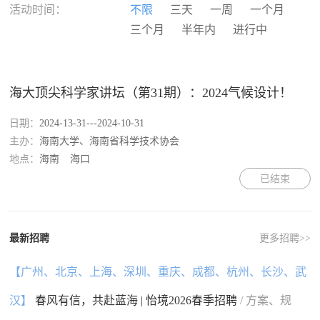
河南
湖北
湖南
广东
活动时间：
不限
三天
一周
一个月
广西
海南
重庆
四川
三个月
半年内
进行中
贵州
云南
西藏
陕西
甘肃
青海
宁夏
新疆
香港
澳门
台湾
国外
海大顶尖科学家讲坛（第31期）：2024气候设计！
日期：
2024-13-31---2024-10-31
主办：
海南大学、海南省科学技术协会
地点：
海南
海口
已结束
最新招聘
更多招聘>>
【广州、北京、上海、深圳、重庆、成都、杭州、长沙、武
汉】
春风有信，共赴蓝海 | 怡境2026春季招聘
/ 方案、规