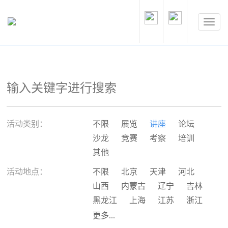
活动类别：
不限
展览
讲座
论坛
沙龙
竞赛
考察
培训
其他
活动地点：
不限
北京
天津
河北
山西
内蒙古
辽宁
吉林
黑龙江
上海
江苏
浙江
安徽
福建
江西
山东
更多...