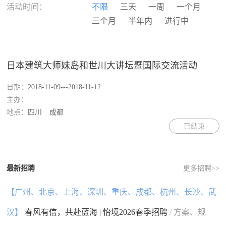
河南
湖北
湖南
广东
活动时间：
不限
三天
一周
一个月
广西
海南
重庆
四川
三个月
半年内
进行中
贵州
云南
西藏
陕西
甘肃
青海
宁夏
新疆
香港
澳门
台湾
国外
日本建筑大师妹岛和世川大讲坛暨国际交流活动
日期：
2018-11-09---2018-11-12
主办：
地点：
四川
成都
已结束
最新招聘
更多招聘>>
【广州、北京、上海、深圳、重庆、成都、杭州、长沙、武
汉】
春风有信，共赴蓝海 | 怡境2026春季招聘
/ 方案、规