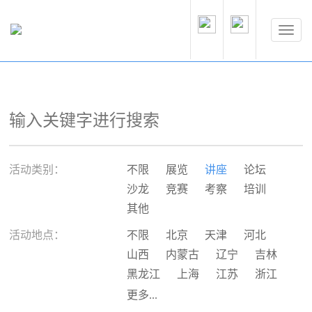
活动类别：
不限
展览
讲座
论坛
沙龙
竞赛
考察
培训
其他
活动地点：
不限
北京
天津
河北
山西
内蒙古
辽宁
吉林
黑龙江
上海
江苏
浙江
安徽
福建
江西
山东
更多...