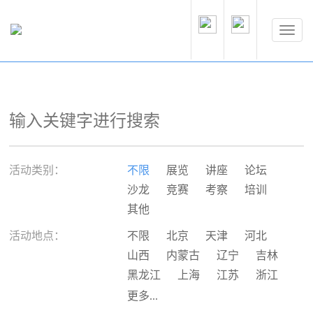
活动类别：
不限
展览
讲座
论坛
沙龙
竞赛
考察
培训
其他
活动地点：
不限
北京
天津
河北
山西
内蒙古
辽宁
吉林
黑龙江
上海
江苏
浙江
安徽
福建
江西
山东
更多...