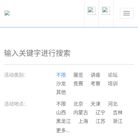
活动类别：
不限
展览
讲座
论坛
沙龙
竞赛
考察
培训
其他
活动地点：
不限
北京
天津
河北
山西
内蒙古
辽宁
吉林
黑龙江
上海
江苏
浙江
安徽
福建
江西
山东
更多...