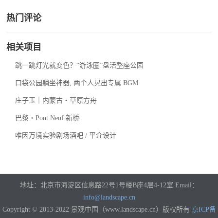
热门评论
相关项目
跳一跳灯光就变色？“游泳圈”盘活整座公园
口袋公园躺坐神器, 两个人晃出专属 BGM
庄子玉｜内蒙古・草原方舟
巴黎・Pont Neuf 新桥
唯因万境实验剧场酒吧 / 平介设计
地址：北京市海淀区信息路22号1号楼B座4层4-12室 Email：
info@landscape.cn
Copyright © 2013-2022 景观中国（www.landscape.cn）版权所有
京ICP备