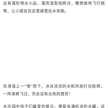
设有蛋形喷水小品，蛋壳造型拍照点，攀爬坡地飞行棋
等，让小朋友在这里肆意玩水奔跑。
在滑道上一“嗖”而下，冰冰凉凉的水和风拍打在脸颊，
一阵清爽飞过，完全没有炎热的感觉！
水乐园中孩子们最爱的景点，便是充满机关的水罐，这