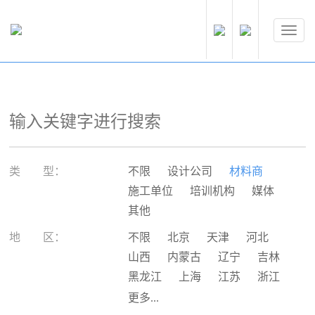
类 型：
不限
设计公司
材料商
施工单位
培训机构
媒体
其他
地 区：
不限
北京
天津
河北
山西
内蒙古
辽宁
吉林
黑龙江
上海
江苏
浙江
安徽
福建
江西
山东
更多...