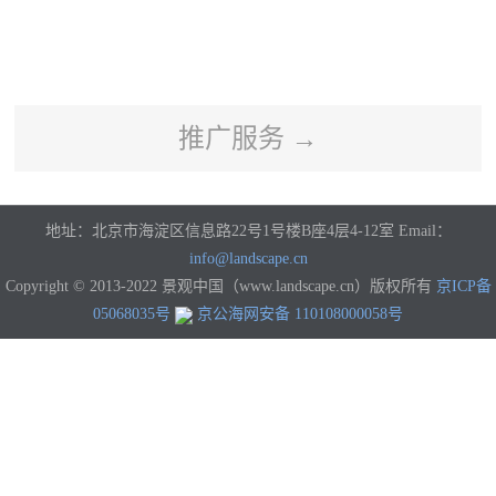
河南
湖北
湖南
广东
广西
海南
重庆
四川
贵州
云南
西藏
陕西
甘肃
青海
宁夏
新疆
香港
澳门
台湾
国外
推广服务 →
地址：北京市海淀区信息路22号1号楼B座4层4-12室 Email：
info@landscape.cn
Copyright © 2013-2022 景观中国（www.landscape.cn）版权所有
京ICP备
05068035号
京公海网安备 110108000058号