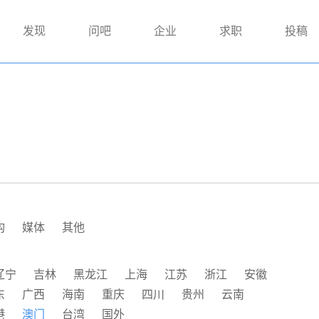
发现
问吧
企业
求职
投稿
构
媒体
其他
辽宁
吉林
黑龙江
上海
江苏
浙江
安徽
东
广西
海南
重庆
四川
贵州
云南
港
澳门
台湾
国外