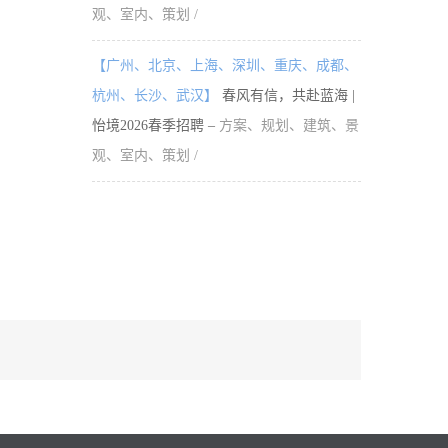
观、室内、策划 /
【广州、北京、上海、深圳、重庆、成都、
杭州、长沙、武汉】
春风有信，共赴蓝海 |
怡境2026春季招聘 –
方案、规划、建筑、景
观、室内、策划 /