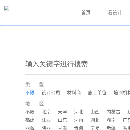
首页
看设计
类 型：
不限
设计公司
材料商
施工单位
培训机
地 区：
不限
北京
天津
河北
山西
内蒙古
福建
江西
山东
河南
湖北
湖南
广
西藏
陕西
甘肃
青海
宁夏
新疆
香