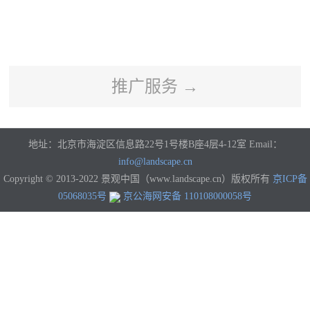
河南
湖北
湖南
广东
广西
海南
重庆
四川
贵州
云南
西藏
陕西
甘肃
青海
宁夏
新疆
香港
澳门
台湾
国外
推广服务 →
地址：北京市海淀区信息路22号1号楼B座4层4-12室 Email：
info@landscape.cn
Copyright © 2013-2022 景观中国（www.landscape.cn）版权所有
京ICP备
05068035号
京公海网安备 110108000058号