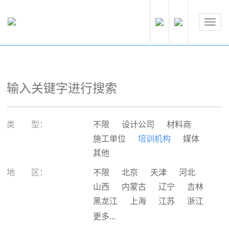
类 型：
不限
设计公司
材料商
施工单位
培训机构
媒体
其他
地 区：
不限
北京
天津
河北
山西
内蒙古
辽宁
吉林
黑龙江
上海
江苏
浙江
安徽
福建
江西
山东
更多...