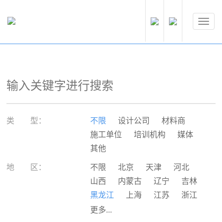
类 型：
不限
设计公司
材料商
施工单位
培训机构
媒体
其他
地 区：
不限
北京
天津
河北
山西
内蒙古
辽宁
吉林
黑龙江
上海
江苏
浙江
安徽
福建
江西
山东
更多...