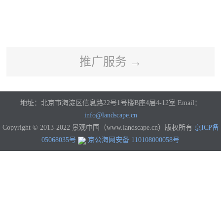
河南
湖北
湖南
广东
广西
海南
重庆
四川
贵州
云南
西藏
陕西
甘肃
青海
宁夏
新疆
香港
澳门
台湾
国外
推广服务 →
地址：北京市海淀区信息路22号1号楼B座4层4-12室 Email：
info@landscape.cn
Copyright © 2013-2022 景观中国（www.landscape.cn）版权所有
京ICP备
05068035号
京公海网安备 110108000058号