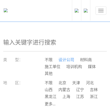
类 型：
不限
设计公司
材料商
施工单位
培训机构
媒体
其他
地 区：
不限
北京
天津
河北
山西
内蒙古
辽宁
吉林
黑龙江
上海
江苏
浙江
安徽
福建
江西
山东
更多...