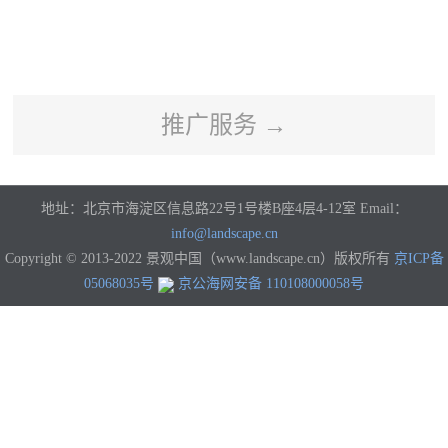
河南
湖北
湖南
广东
广西
海南
重庆
四川
贵州
云南
西藏
陕西
甘肃
青海
宁夏
新疆
香港
澳门
台湾
国外
推广服务 →
地址：北京市海淀区信息路22号1号楼B座4层4-12室 Email：
info@landscape.cn
Copyright © 2013-2022 景观中国（www.landscape.cn）版权所有
京ICP备
05068035号
京公海网安备 110108000058号