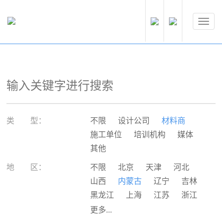
类 型：
不限
设计公司
材料商
施工单位
培训机构
媒体
其他
地 区：
不限
北京
天津
河北
山西
内蒙古
辽宁
吉林
黑龙江
上海
江苏
浙江
安徽
福建
江西
山东
更多...