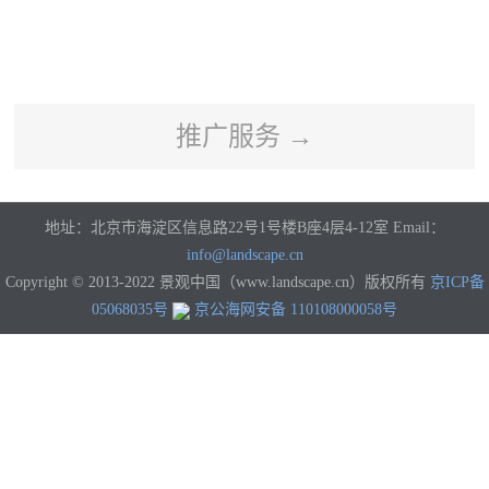
河南
湖北
湖南
广东
广西
海南
重庆
四川
贵州
云南
西藏
陕西
甘肃
青海
宁夏
新疆
香港
澳门
台湾
国外
推广服务 →
地址：北京市海淀区信息路22号1号楼B座4层4-12室 Email：
info@landscape.cn
Copyright © 2013-2022 景观中国（www.landscape.cn）版权所有
京ICP备
05068035号
京公海网安备 110108000058号