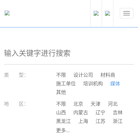
类 型：
不限
设计公司
材料商
施工单位
培训机构
媒体
其他
地 区：
不限
北京
天津
河北
山西
内蒙古
辽宁
吉林
黑龙江
上海
江苏
浙江
安徽
福建
江西
山东
更多...