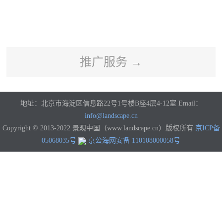
河南
湖北
湖南
广东
广西
海南
重庆
四川
贵州
云南
西藏
陕西
甘肃
青海
宁夏
新疆
香港
澳门
台湾
国外
推广服务 →
地址：北京市海淀区信息路22号1号楼B座4层4-12室 Email：
info@landscape.cn
Copyright © 2013-2022 景观中国（www.landscape.cn）版权所有
京ICP备
05068035号
京公海网安备 110108000058号