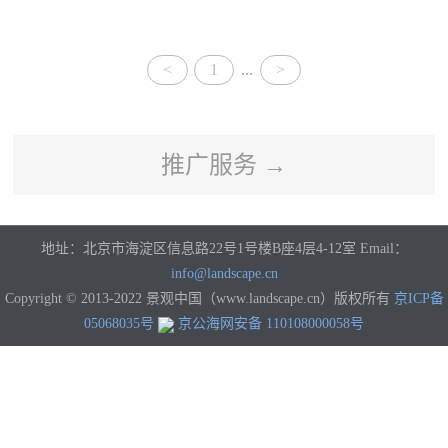
河南
湖北
湖南
广东
广西
海南
重庆
四川
贵州
云南
西藏
陕西
<
1
...
>
甘肃
青海
宁夏
新疆
香港
澳门
台湾
国外
推广服务 →
地址：北京市海淀区信息路22号1号楼B座4层4-12室 Email：
info@landscape.cn
Copyright © 2013-2022 景观中国（www.landscape.cn）版权所有
京ICP备
05068035号
京公海网安备 110108000058号