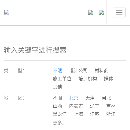
类 型：
不限
设计公司
材料商
施工单位
培训机构
媒体
其他
地 区：
不限
北京
天津
河北
山西
内蒙古
辽宁
吉林
黑龙江
上海
江苏
浙江
安徽
福建
江西
山东
更多...