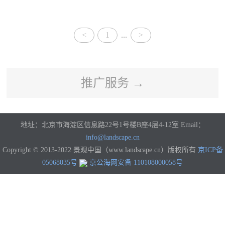
河南
湖北
湖南
广东
广西
海南
重庆
四川
贵州
云南
西藏
陕西
<
1
...
>
甘肃
青海
宁夏
新疆
香港
澳门
台湾
国外
推广服务 →
地址：北京市海淀区信息路22号1号楼B座4层4-12室 Email：
info@landscape.cn
Copyright © 2013-2022 景观中国（www.landscape.cn）版权所有
京ICP备
05068035号
京公海网安备 110108000058号