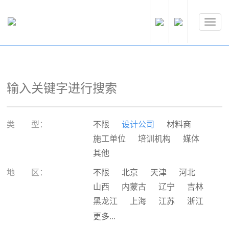
类 型：
不限
设计公司
材料商
施工单位
培训机构
媒体
其他
地 区：
不限
北京
天津
河北
山西
内蒙古
辽宁
吉林
黑龙江
上海
江苏
浙江
安徽
福建
江西
山东
更多...