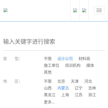
类 型：
不限
设计公司
材料商
施工单位
培训机构
媒体
其他
地 区：
不限
北京
天津
河北
山西
内蒙古
辽宁
吉林
黑龙江
上海
江苏
浙江
安徽
福建
江西
山东
更多...