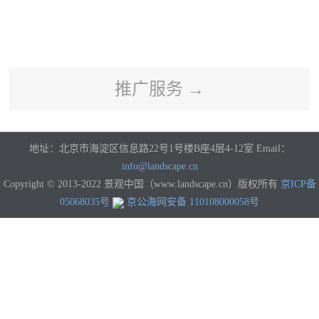
河南
湖北
湖南
广东
广西
海南
重庆
四川
贵州
云南
西藏
陕西
甘肃
青海
宁夏
新疆
香港
澳门
台湾
国外
推广服务 →
地址：北京市海淀区信息路22号1号楼B座4层4-12室 Email：
info@landscape.cn
Copyright © 2013-2022 景观中国（www.landscape.cn）版权所有
京ICP备
05068035号
京公海网安备 110108000058号