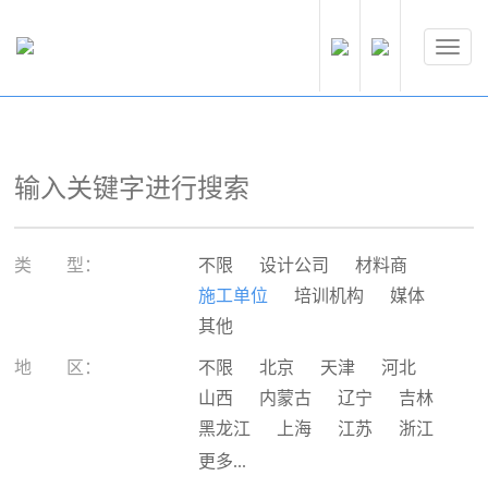
类 型：
不限
设计公司
材料商
施工单位
培训机构
媒体
其他
地 区：
不限
北京
天津
河北
山西
内蒙古
辽宁
吉林
黑龙江
上海
江苏
浙江
安徽
福建
江西
山东
更多...