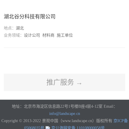
河南
湖北
湖南
广东
广西
海南
重庆
四川
湖北谷分科技有限公司
贵州
云南
西藏
陕西
甘肃
青海
宁夏
新疆
地点：
湖北
香港
澳门
台湾
国外
业务领域：
设计公司 材料商 施工单位
推广服务 →
地址：北京市海淀区信息路22号1号楼B座4层4-12室 Email：
info@landscape.cn
Copyright © 2013-2022 景观中国（www.landscape.cn）版权所有
京ICP备
05068035号
京公海网安备 110108000058号