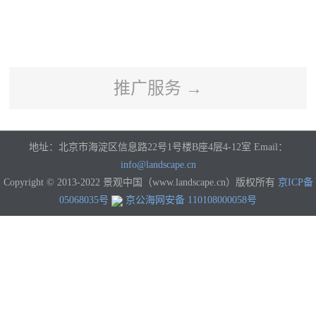
河南
湖北
湖南
广东
广西
海南
重庆
四川
贵州
云南
西藏
陕西
甘肃
青海
宁夏
新疆
香港
澳门
台湾
国外
推广服务 →
地址：北京市海淀区信息路22号1号楼B座4层4-12室 Email：
info@landscape.cn
Copyright © 2013-2022 景观中国（www.landscape.cn）版权所有
京ICP备
05068035号
京公海网安备 110108000058号