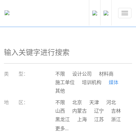
类 型：
不限
设计公司
材料商
施工单位
培训机构
媒体
其他
地 区：
不限
北京
天津
河北
山西
内蒙古
辽宁
吉林
黑龙江
上海
江苏
浙江
安徽
福建
江西
山东
更多...