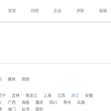
发现
问吧
企业
求职
投稿
构
媒体
其他
辽宁
吉林
黑龙江
上海
江苏
浙江
安徽
东
广西
海南
重庆
四川
贵州
云南
港
澳门
台湾
国外