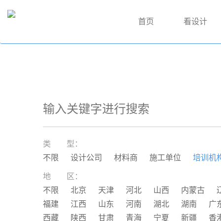
首页
看设计
类 型：
不限
设计公司
材料商
施工单位
培训机
地 区：
不限
北京
天津
河北
山西
内蒙古
福建
江西
山东
河南
湖北
湖南
广
西藏
陕西
甘肃
青海
宁夏
新疆
香