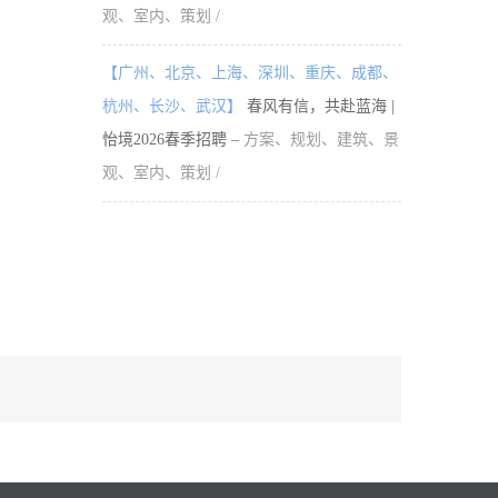
观、室内、策划 /
【广州、北京、上海、深圳、重庆、成都、
杭州、长沙、武汉】
春风有信，共赴蓝海 |
怡境2026春季招聘 –
方案、规划、建筑、景
观、室内、策划 /