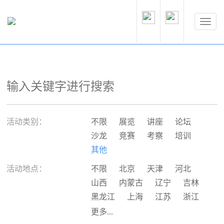
活动类别：
不限
展览
讲座
论坛
沙龙
竞赛
考察
培训
其他
活动地点：
不限
北京
天津
河北
山西
内蒙古
辽宁
吉林
黑龙江
上海
江苏
浙江
安徽
福建
江西
山东
更多...