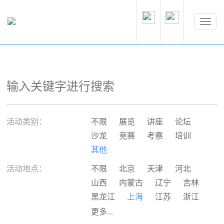
活动类别：
不限
展览
讲座
论坛
沙龙
竞赛
考察
培训
其他
活动地点：
不限
北京
天津
河北
山西
内蒙古
辽宁
吉林
黑龙江
上海
江苏
浙江
安徽
福建
江西
山东
更多...