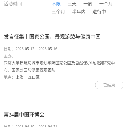
河南
湖北
湖南
广东
活动时间：
不限
三天
一周
一个月
广西
海南
重庆
四川
三个月
半年内
进行中
贵州
云南
西藏
陕西
甘肃
青海
宁夏
新疆
香港
澳门
台湾
国外
发言征集丨国家公园、景观游憩与健康中国
日期：
2023-05-12---2023-05-16
主办：
同济大学建筑与城市规划学院国家公园及自然保护地规划研究中
心、国家公园与健康景观团队
地点：
上海
虹口区
已结束
第24届中国环博会
日期：
2023-04-19---2023-04-21