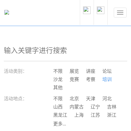
活动类别：
不限
展览
讲座
论坛
沙龙
竞赛
考察
培训
其他
活动地点：
不限
北京
天津
河北
山西
内蒙古
辽宁
吉林
黑龙江
上海
江苏
浙江
安徽
福建
江西
山东
更多...