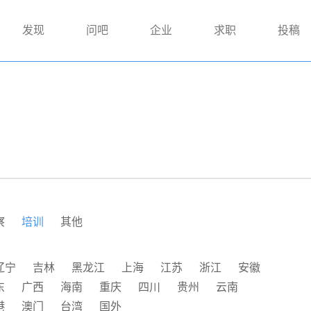
发现
问吧
企业
求职
投稿
察
培训
其他
辽宁
吉林
黑龙江
上海
江苏
浙江
安徽
东
广西
海南
重庆
四川
贵州
云南
港
澳门
台湾
国外