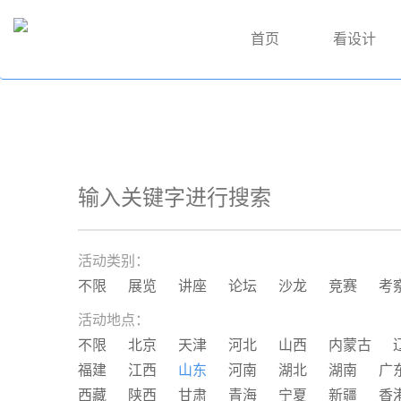
首页
看设计
活动类别：
不限
展览
讲座
论坛
沙龙
竞赛
考
活动地点：
不限
北京
天津
河北
山西
内蒙古
福建
江西
山东
河南
湖北
湖南
广
西藏
陕西
甘肃
青海
宁夏
新疆
香