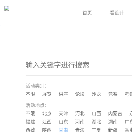
首页
看设计
活动类别：
不限
展览
讲座
论坛
沙龙
竞赛
考
活动地点：
不限
北京
天津
河北
山西
内蒙古
福建
江西
山东
河南
湖北
湖南
广
西藏
陕西
甘肃
青海
宁夏
新疆
香