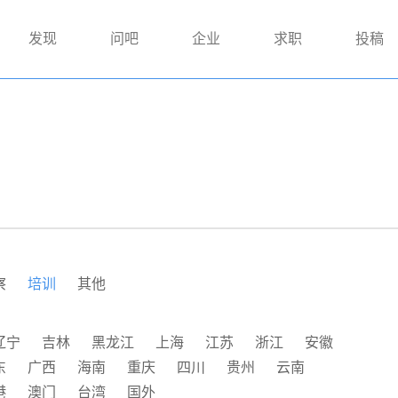
发现
问吧
企业
求职
投稿
察
培训
其他
辽宁
吉林
黑龙江
上海
江苏
浙江
安徽
东
广西
海南
重庆
四川
贵州
云南
港
澳门
台湾
国外