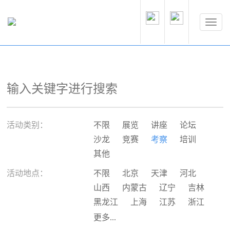
活动类别：
不限
展览
讲座
论坛
沙龙
竞赛
考察
培训
其他
活动地点：
不限
北京
天津
河北
山西
内蒙古
辽宁
吉林
黑龙江
上海
江苏
浙江
安徽
福建
江西
山东
更多...