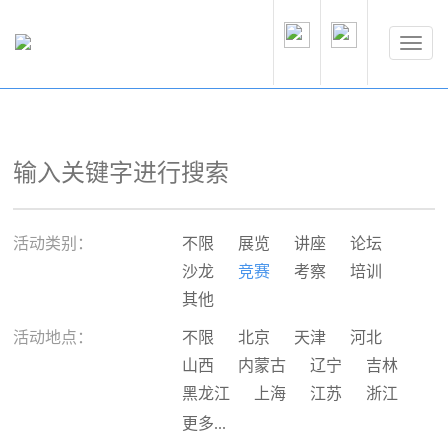
活动类别：
不限
展览
讲座
论坛
沙龙
竞赛
考察
培训
其他
活动地点：
不限
北京
天津
河北
山西
内蒙古
辽宁
吉林
黑龙江
上海
江苏
浙江
安徽
福建
江西
山东
更多...