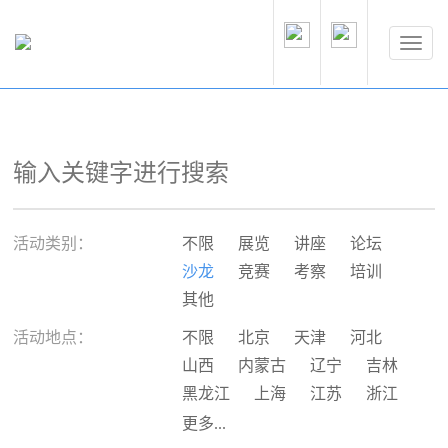
活动类别：
不限
展览
讲座
论坛
沙龙
竞赛
考察
培训
其他
活动地点：
不限
北京
天津
河北
山西
内蒙古
辽宁
吉林
黑龙江
上海
江苏
浙江
安徽
福建
江西
山东
更多...