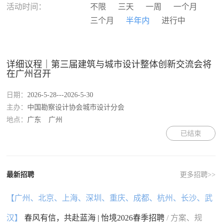
河南
湖北
湖南
广东
活动时间：
不限
三天
一周
一个月
广西
海南
重庆
四川
三个月
半年内
进行中
贵州
云南
西藏
陕西
甘肃
青海
宁夏
新疆
香港
澳门
台湾
国外
详细议程｜第三届建筑与城市设计整体创新交流会将
在广州召开
日期：
2026-5-28---2026-5-30
主办：
中国勘察设计协会城市设计分会
地点：
广东
广州
已结束
最新招聘
更多招聘>>
【广州、北京、上海、深圳、重庆、成都、杭州、长沙、武
汉】
春风有信，共赴蓝海 | 怡境2026春季招聘
/ 方案、规