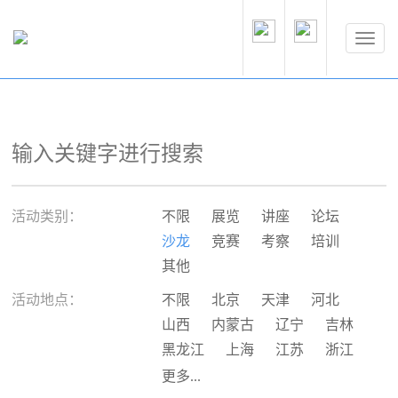
活动类别：
不限
展览
讲座
论坛
沙龙
竞赛
考察
培训
其他
活动地点：
不限
北京
天津
河北
山西
内蒙古
辽宁
吉林
黑龙江
上海
江苏
浙江
安徽
福建
江西
山东
更多...