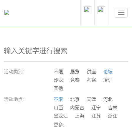
活动类别：
不限
展览
讲座
论坛
沙龙
竞赛
考察
培训
其他
活动地点：
不限
北京
天津
河北
山西
内蒙古
辽宁
吉林
黑龙江
上海
江苏
浙江
安徽
福建
江西
山东
更多...