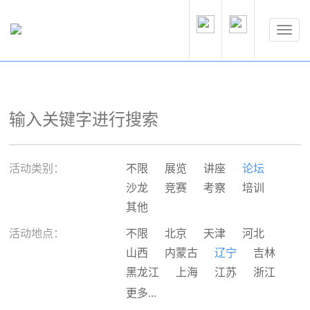
活动类别：
不限
展览
讲座
论坛
沙龙
竞赛
考察
培训
其他
活动地点：
不限
北京
天津
河北
山西
内蒙古
辽宁
吉林
黑龙江
上海
江苏
浙江
安徽
福建
江西
山东
更多...