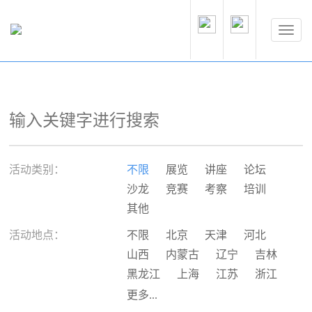
活动类别：
不限
展览
讲座
论坛
沙龙
竞赛
考察
培训
其他
活动地点：
不限
北京
天津
河北
山西
内蒙古
辽宁
吉林
黑龙江
上海
江苏
浙江
安徽
福建
江西
山东
更多...