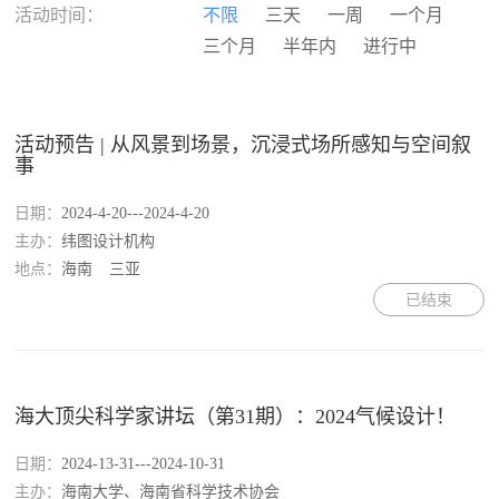
河南
湖北
湖南
广东
活动时间：
不限
三天
一周
一个月
广西
海南
重庆
四川
三个月
半年内
进行中
贵州
云南
西藏
陕西
甘肃
青海
宁夏
新疆
香港
澳门
台湾
国外
活动预告 | 从风景到场景，沉浸式场所感知与空间叙
事
日期：
2024-4-20---2024-4-20
主办：
纬图设计机构
地点：
海南
三亚
已结束
海大顶尖科学家讲坛（第31期）：2024气候设计！
日期：
2024-13-31---2024-10-31
主办：
海南大学、海南省科学技术协会