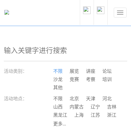
活动类别：
不限
展览
讲座
论坛
沙龙
竞赛
考察
培训
其他
活动地点：
不限
北京
天津
河北
山西
内蒙古
辽宁
吉林
黑龙江
上海
江苏
浙江
安徽
福建
江西
山东
更多...