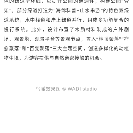
色的绿道型环线，以提升公园的连通性，构建公园“骨
架”。部分绿道打造为“海绵科普+山水串游”的特色双绿
道系统，水中栈道和岸上绿道并行，组成多功能复合的
慢行系统。此外，设计布置了木质材料制成的户外剧
场、观景塔、观景平台等景观节点，置入“林顶聚落”“疗
愈聚落”和“百变聚落”三大主题空间，创造多样化的动植
物生境，为游客提供与自然亲密接触的机会。
鸟瞰效果图 © WADI studio