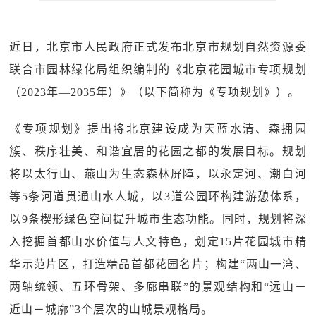
近日，北京市人民政府正式发布北京市规划自然资源委
联合市园林绿化局组织编制的《北京花园城市专项规划
（2023年—2035年）》（以下简称为《专项规划》）。
《专项规划》提出将北京建设成为天蓝水清、森拥园
簇、秩序壮美、和谐宜居的花园之都的发展目标。规划
将以太行山、燕山为生态森林屏障，以永定河、潮白河
等5条河道贯通山水人城，以3道公园环构建游憩体系，
以9条楔形绿色空间提升城市生态功能。同时，规划将深
入挖掘首都山水价值与人文特色，划定15片花园城市精
华示范片区，打造精品首都花园名片；构建“两山一湾、
两轴统领、五环骨架、多廊串联”的景观结构和“远山－
近山－城廓”3个层次的山城景观格局。