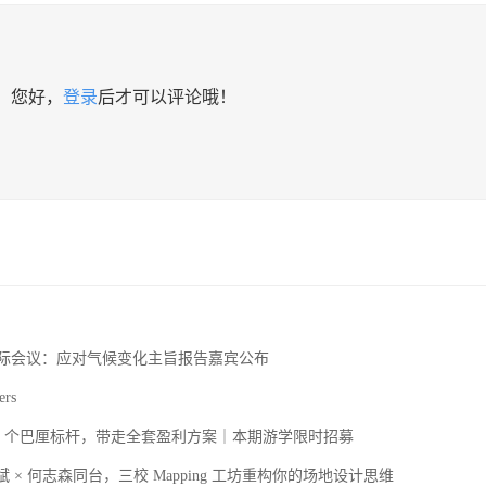
您好，
登录
后才可以评论哦！
国际会议：应对气候变化主旨报告嘉宾公布
ers
15 个巴厘标杆，带走全套盈利方案｜本期游学限时招募
斌 × 何志森同台，三校 Mapping 工坊重构你的场地设计思维