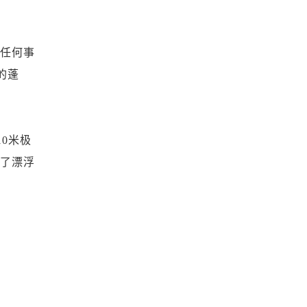
任何事
的蓬
0米极
起了漂浮