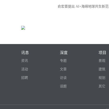
俞宏晋提出 AI+海绵地球共生新范
讯息
深度
项目
资讯
专题
景观
活动
文章
建筑
招聘
访谈
规划
话题
其它